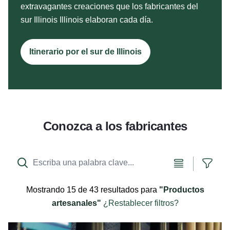
extravagantes creaciones que los fabricantes del
sur Illinois Illinois elaboran cada día.
Itinerario por el sur de Illinois
Conozca a los fabricantes
Ver lista
Mostr
Mostrando
15 de 43 resultados
para
Productos
artesanales
¿Restablecer filtros?
Bates a medida en Homewood