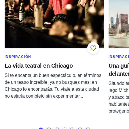
Add to Favorite
MOSTRAR MÁS EN CATEGORÍA DE
MOSTRAR 
INSPIRACIÓN
INSPIRAC
La vida teatral en Chicago
Una guí
delante
Si te encanta un buen espectáculo, en términos
de un teatro increíble, ya no busques más: en
Situado en
Chicago lo encontrarás. Tu viaje a esta ciudad
lago Mích
no estaría completo sin experimentar...
y atraccio
habitante
protegerlo