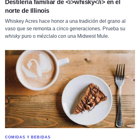
Destilería familiar de <i>whisky</i> en el
norte de Illinois
Whiskey Acres hace honor a una tradición del grano al
vaso que se remonta a cinco generaciones. Prueba su
whisky
puro o mézclalo con una Midwest Mule.
Leer más sobre Ethereal Confections
MOSTRAR MÁS EN CATEGORÍA DE
COMIDAS Y BEBIDAS