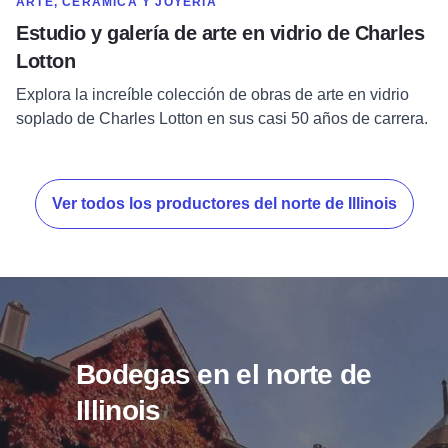
MOSTRAR MÁS EN CATEGORÍA DE
ARTE, CERÁMICA Y JOYERÍA
Estudio y galería de arte en vidrio de Charles
Lotton
Explora la increíble colección de obras de arte en vidrio
soplado de Charles Lotton en sus casi 50 años de carrera.
Ver todos los productores del norte de Illinois
Bodegas en el norte de
Illinois