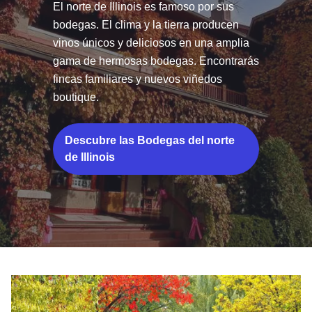
El norte de Illinois es famoso por sus
bodegas. El clima y la tierra producen
vinos únicos y deliciosos en una amplia
gama de hermosas bodegas. Encontrarás
fincas familiares y nuevos viñedos
boutique.
Descubre las Bodegas del norte
de Illinois