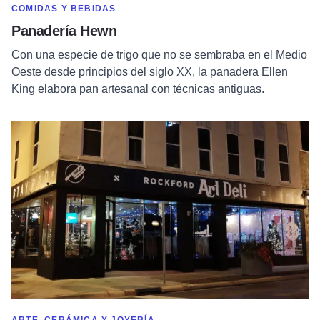
MOSTRAR MÁS EN CATEGORÍA DE
COMIDAS Y BEBIDAS
Panadería Hewn
Con una especie de trigo que no se sembraba en el Medio
Oeste desde principios del siglo XX, la panadera Ellen
King elabora pan artesanal con técnicas antiguas.
Leer más sobre Rockford Art Deli
MOSTRAR MÁS EN CATEGORÍA DE