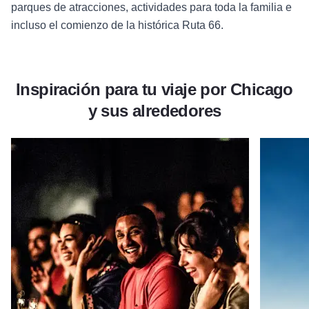
parques de atracciones, actividades para toda la familia e
incluso el comienzo de la histórica Ruta 66.
Inspiración para tu viaje por Chicago
y sus alrededores
Leer más sobre La vida teatral en Chicago
Leer más 