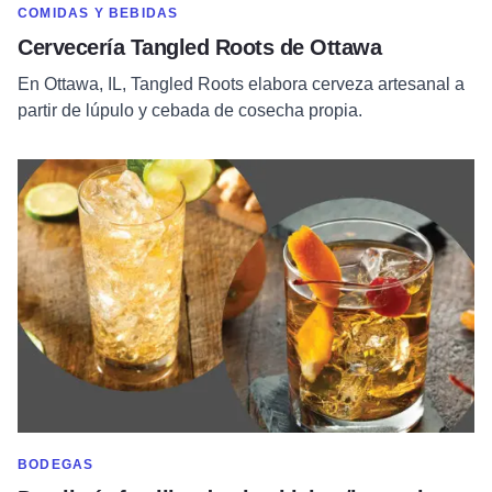
MOSTRAR MÁS EN CATEGORÍA DE
COMIDAS Y BEBIDAS
Cervecería Tangled Roots de Ottawa
En Ottawa, IL, Tangled Roots elabora cerveza artesanal a
partir de lúpulo y cebada de cosecha propia.
Leer más sobre La destilería familiar de whisky del norte de Il
MOSTRAR MÁS EN CATEGORÍA DE
BODEGAS