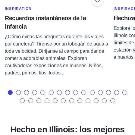
Add to Favorite
MOSTRAR MÁS EN CATEGORÍA DE
MOSTRAR 
INSPIRATION
INSPIRAC
Recuerdos instantáneos de la
Hechiza
infancia
Explora l
Illinois c
¿Cómo evitas las preguntas durante los viajes
límites d
por carretera? Tírense por un tobogán de agua a
estación 
toda velocidad. Diríjanse al campo para dar de
a huertos
comer a adorables animales. Exploren
cautivadoras exposiciones en museos. Niños,
padres, primos, tíos, todos...
Hecho en Illinois: los mejores