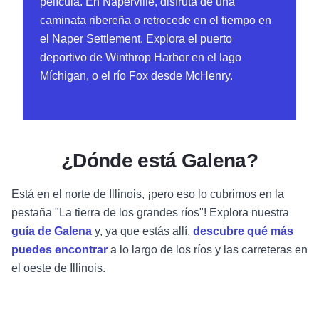
película. En Naperville, disfruta de una
caminata ribereña o retrocede en el tiempo en
el Naper Settlement. Explora el puerto
deportivo de Winthrop Harbor en el lago
Míchigan, o el río Fox desde McHenry.
¿Dónde está Galena?
Está en el norte de Illinois, ¡pero eso lo cubrimos en la
pestaña "La tierra de los grandes ríos"! Explora nuestra
guía de Galena
y, ya que estás allí,
descubre qué más
puedes encontrar
a lo largo de los ríos y las carreteras en
el oeste de Illinois.