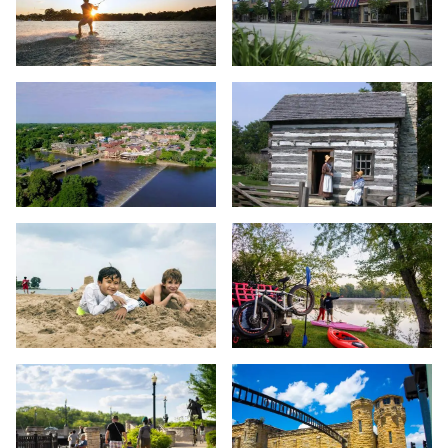
Wakeboarding - Parque Quarry Cable - Crystal Lake
Línea de escaparates - Centro de
Vista aérea de Ginebra
Naper Settlement - Naperville
Playa - Evanston
Fox River Valley - Aurora