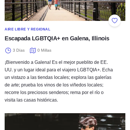
Añadir 
AIRE LIBRE Y REGIONAL
Escapada LGBTQIA+ en Galena, Illinois
3 Días
0 Millas
¡Bienvenido a Galena! Es el mejor pueblito de EE.
UU. y un lugar ideal para el viajero LGBTQIA+. Echa
un vistazo a las tiendas locales; explora las galerías
de arte; prueba los vinos de los viñedos locales;
recorre los preciosos senderos; rema por el río o
visita las casas históricas.
Un experto en diversiones
en Chicago