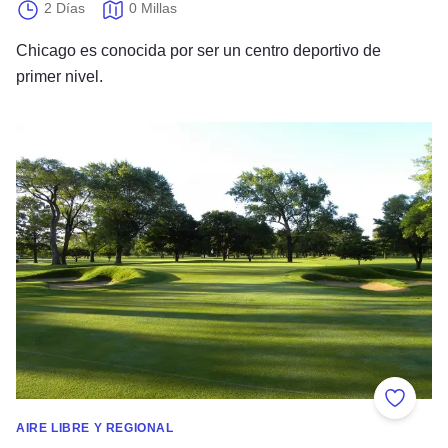
2 Días
0 Millas
Chicago es conocida por ser un centro deportivo de
primer nivel.
Palos en la 66
Añadir 
AIRE LIBRE Y REGIONAL