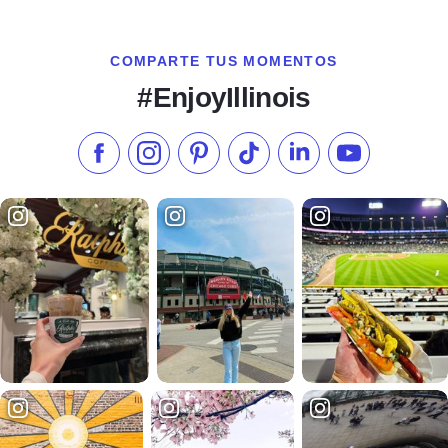
COMPARTE TUS MOMENTOS
#EnjoyIllinois
Síganos en Facebook
Síganos en Instagram
Visite nuestro Pinterest
Síganos en TikTok
Síganos en LinkedIn
Suscríbase a 