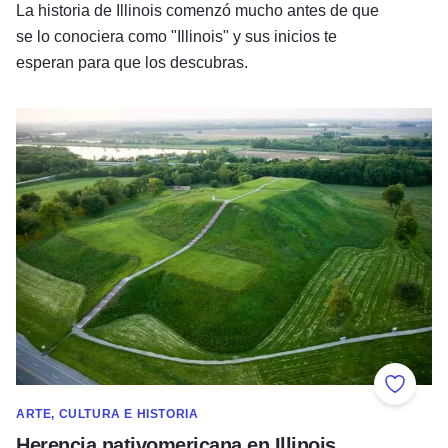
La historia de Illinois comenzó mucho antes de que
se lo conociera como "Illinois" y sus inicios te
esperan para que los descubras.
Herencia nativomericana en Illinois
Añadir 
ARTE, CULTURA E HISTORIA
Herencia nativomericana en Illinois