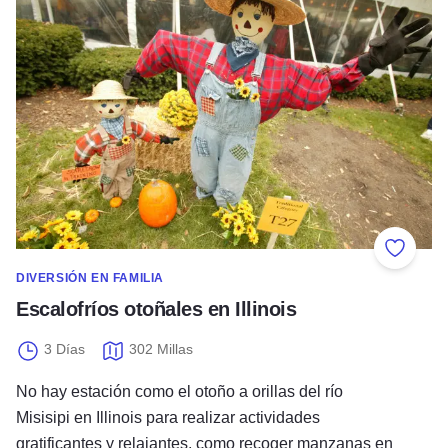
Añadir 
DIVERSIÓN EN FAMILIA
Escalofríos otoñales en Illinois
3 Días
302 Millas
No hay estación como el otoño a orillas del río
Misisipi en Illinois para realizar actividades
gratificantes y relajantes, como recoger manzanas en