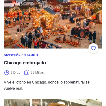
Añadir 
DIVERSIÓN EN FAMILIA
Chicago embrujado
3 Días
35 Millas
Vive el otoño en Chicago, donde lo sobrenatural se
vuelve real.
Escalofríos otoñales en Illinois