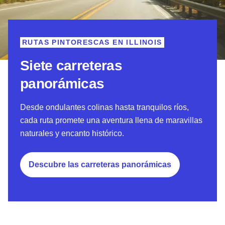
RUTAS PINTORESCAS EN ILLINOIS
Siete carreteras
panorámicas
Desde ondulantes colinas hasta tranquilos ríos,
cada ruta promete una aventura llena de maravillas
naturales y encanto histórico.
Descubre las carreteras panorámicas