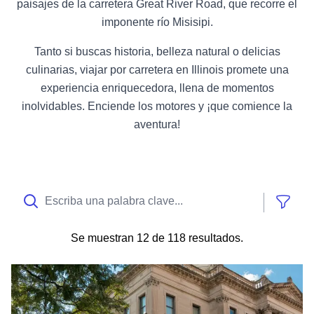
paisajes de la carretera Great River Road, que recorre el
imponente río Misisipi.
Tanto si buscas historia, belleza natural o delicias
culinarias, viajar por carretera en Illinois promete una
experiencia enriquecedora, llena de momentos
inolvidables. Enciende los motores y ¡que comience la
aventura!
Mostr
Se muestran
12 de 118 resultados
.
Bienvenido a tu ruta por carretera «America 250» a través de I