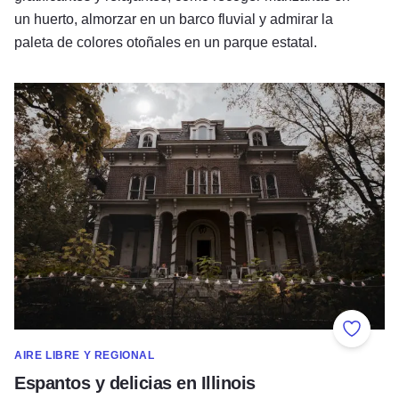
un huerto, almorzar en un barco fluvial y admirar la
paleta de colores otoñales en un parque estatal.
Espantos y delicias en Illinois
Añadir 
AIRE LIBRE Y REGIONAL
Espantos y delicias en Illinois