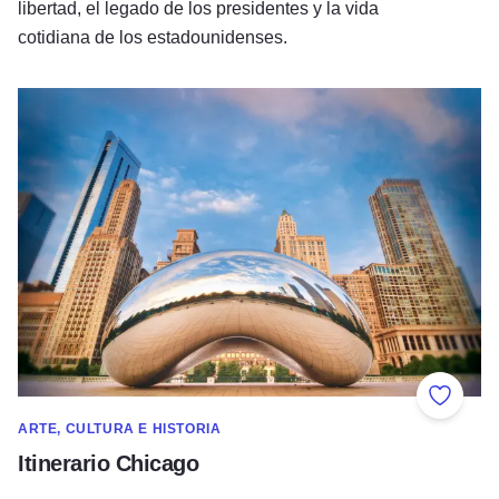
libertad, el legado de los presidentes y la vida
cotidiana de los estadounidenses.
Itinerario Chicago
Añadir 
ARTE, CULTURA E HISTORIA
Itinerario Chicago