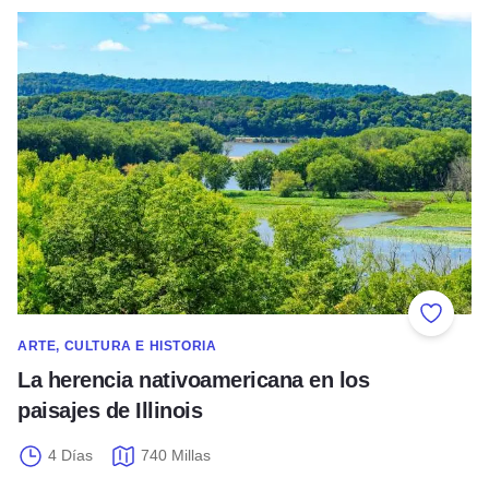
La herencia nativoamericana en los paisajes de Illinois
Añadir 
ARTE, CULTURA E HISTORIA
La herencia nativoamericana en los
paisajes de Illinois
4 Días
740 Millas