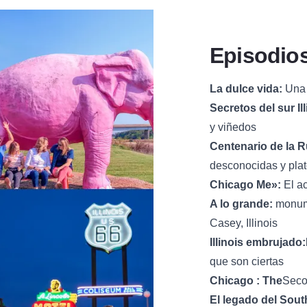
Episodios
La dulce vida:
Una 
Secretos del sur Ill
y viñedos
Centenario de la R
desconocidas y plat
Chicago Me»:
El ac
A lo grande:
monume
Casey, Illinois
Illinois embrujado:
que son ciertas
Chicago : The
Secon
El legado del Sout