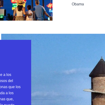
Obama
e a los
osos del
sonas que los
ada a los
nas que,