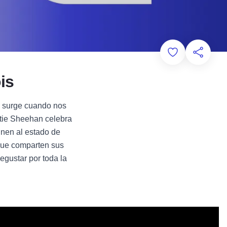
Add to Favorit
Comparti
ois
e surge cuando nos
atie Sheehan celebra
inen al estado de
 que comparten sus
degustar por toda la