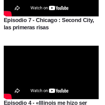
Episodio 7 - Chicago : Second City,
las primeras risas
Episodio 4 - «Illinois me hizo ser