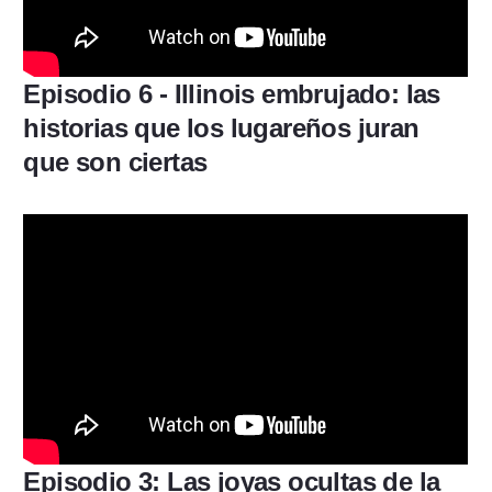
Episodio 6 - Illinois embrujado: las
historias que los lugareños juran
que son ciertas
Episodio 3: Las joyas ocultas de la