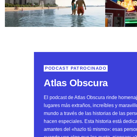
PODCAST PATROCINADO
Atlas Obscura
El podcast de Atlas Obscura rinde homenaj
lugares más extraños, increíbles y maravill
mundo a través de las historias de las per
hacen especiales. Esta historia está dedic
amantes del «hazlo tú mismo»: esas perso