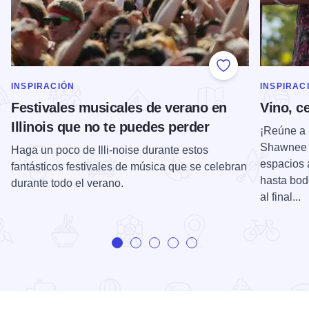
Add to Favorite
MOSTRAR MÁS EN CATEGORÍA DE
MOSTRAR 
INSPIRACIÓN
INSPIRAC
Festivales musicales de verano en
Vino, c
Illinois que no te puedes perder
¡Reúne a 
Shawnee Hi
Haga un poco de Illi-noise durante estos
espacios 
fantásticos festivales de música que se celebran
hasta bod
durante todo el verano.
al final...