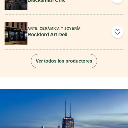
Add 
Seguir leyendo
ARTE, CERÁMICA Y JOYERÍA
Rockford Art Deli
Add 
Ver todos los productores