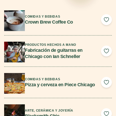
Seguir leyendo
COMIDAS Y BEBIDAS
Crown Brew Coffee Co
Add 
Seguir leyendo
PRODUCTOS HECHOS A MANO
Fabricación de guitarras en
Add 
Chicago con Ian Schneller
Seguir leyendo
COMIDAS Y BEBIDAS
Pizza y cerveza en Piece Chicago
Add 
Seguir leyendo
ARTE, CERÁMICA Y JOYERÍA
Blacksmith Chic