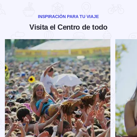
INSPIRACIÓN PARA TU VIAJE
Visita el Centro de todo
Leer más sobre Los festivales de música que no puede perder
Leer más 