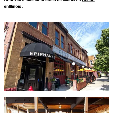
enIllinois
.