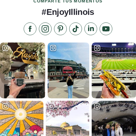
COMPARTE TUS MOMENTOS
#EnjoyIllinois
Síganos en Facebook
Síganos en Instagram
Visite nuestro Pinterest
Síganos en TikTok
Síganos en LinkedIn
Suscríbase a 