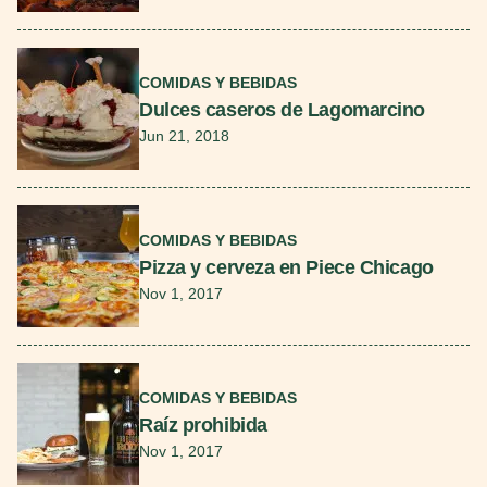
Seguir leyendo
COMIDAS Y BEBIDAS
Dulces caseros de Lagomarcino
Jun 21, 2018
Seguir leyendo
COMIDAS Y BEBIDAS
Pizza y cerveza en Piece Chicago
Nov 1, 2017
Seguir leyendo
COMIDAS Y BEBIDAS
Raíz prohibida
Nov 1, 2017