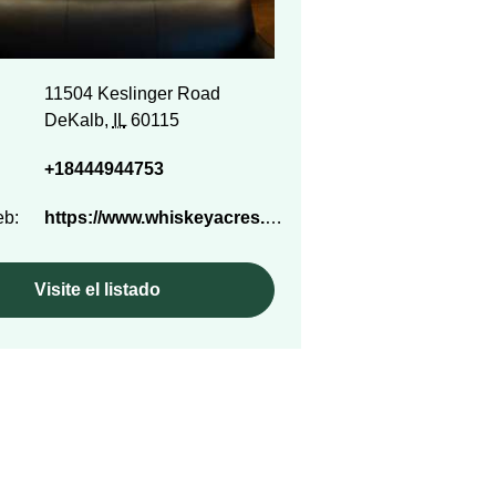
11504 Keslinger Road
DeKalb,
IL
60115
+18444944753
eb:
https://www.whiskeyacres.com/
Visite el listado