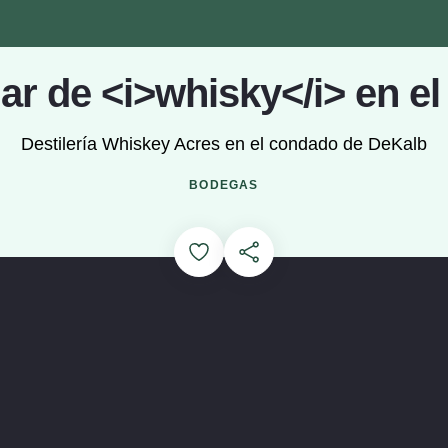
iar de <i>whisky</i> en el 
Destilería Whiskey Acres en el condado de DeKalb
Cargando...
BODEGAS
Add to Favorites
Compartir esta página
ey Acres (se abre en una ventana modal)