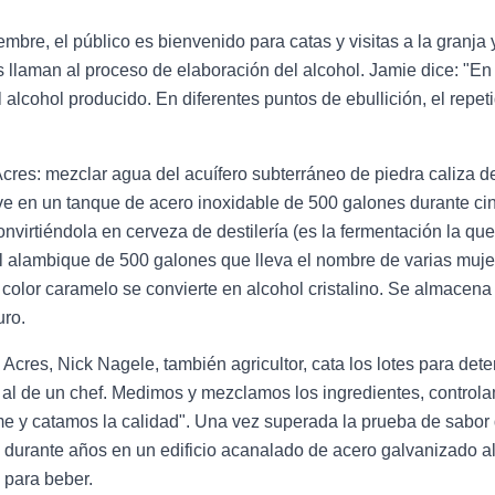
e, el público es bienvenido para catas y visitas a la granja y l
 llaman al proceso de elaboración del alcohol. Jamie dice: "En 
alcohol producido. En diferentes puntos de ebullición, el repe
Acres: mezclar agua del acuífero subterráneo de piedra caliza de
ve en un tanque de acero inoxidable de 500 galones durante ci
nvirtiéndola en cerveza de destilería (es la fermentación la que
l alambique de 500 galones que lleva el nombre de varias mujer
a color caramelo se convierte en alcohol cristalino. Se almacen
uro.
cres, Nick Nagele, también agricultor, cata los lotes para deter
o al de un chef. Medimos y mezclamos los ingredientes, control
e y catamos la calidad". Una vez superada la prueba de sabor de
durante años en un edificio acanalado de acero galvanizado al a
o para beber.