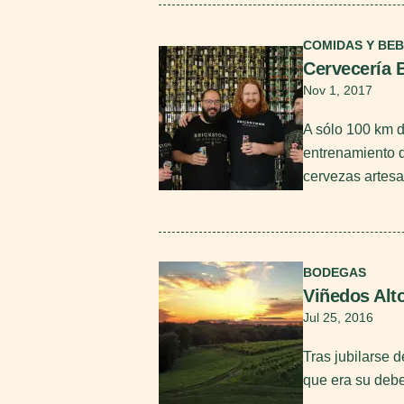
Seguir leyendo
COMIDAS Y BEB
Cervecería 
Nov 1, 2017
A sólo 100 km d
entrenamiento d
cervezas artes
Seguir leyendo
BODEGAS
Viñedos Alt
Jul 25, 2016
Tras jubilarse 
que era su debe