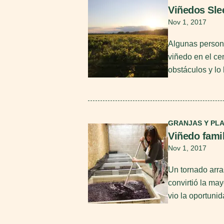
Viñedos Sle
Nov 1, 2017
Algunas person
viñedo en el ce
obstáculos y lo 
Seguir leyendo
GRANJAS Y PL
Viñedo famil
Nov 1, 2017
Un tornado arra
convirtió la ma
vio la oportunid