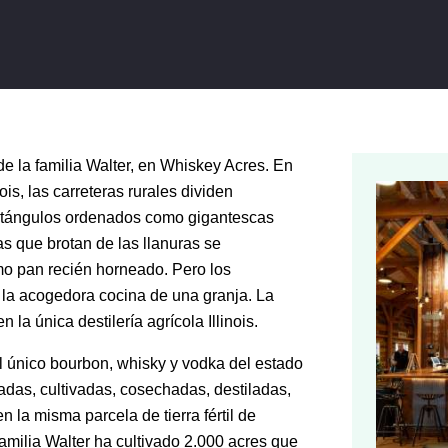
 de la familia Walter, en Whiskey Acres. En
ois, las carreteras rurales dividen
ectángulos ordenados como gigantescas
as que brotan de las llanuras se
o pan recién horneado. Pero los
la acogedora cocina de una granja. La
 la única destilería agrícola Illinois.
el único bourbon, whisky y vodka del estado
adas, cultivadas, cosechadas, destiladas,
la misma parcela de tierra fértil de
familia Walter ha cultivado 2.000 acres que