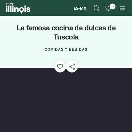
Ir al contenido principal
0
ES-MX
Buscar
Ver mis favor
Men
La famosa cocina de dulces de
Tuscola
COMIDAS Y BEBIDAS
Add to Favorites
Compartir esta página
Ver el vídeo: Reproducir ví