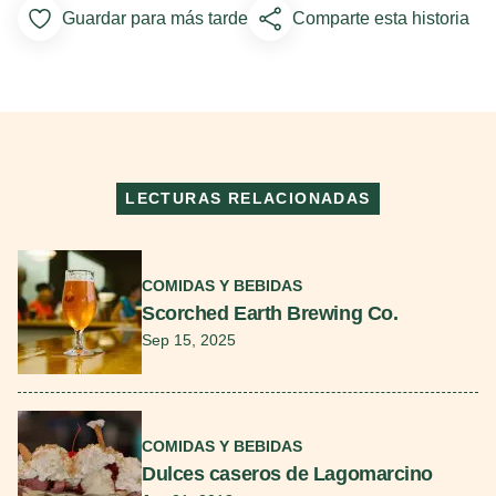
Guardar para más tarde
Comparte esta historia
Add to Favorites
LECTURAS RELACIONADAS
Seguir leyendo
COMIDAS Y BEBIDAS
Scorched Earth Brewing Co.
Sep 15, 2025
Seguir leyendo
COMIDAS Y BEBIDAS
Dulces caseros de Lagomarcino