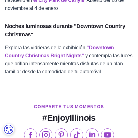
navideño en
el City Park de Carlyle
. Abierto del 28 de
noviembre al 4 de enero
Noches luminosas durante "Downtown Country
Christmas"
Explora las vidrieras de la exhibición
"Downtown
Country Christmas Bright Nights"
y contempla las luces
que brillan intensamente mientras disfrutas de un plan
familiar desde la comodidad de tu automóvil.
COMPARTE TUS MOMENTOS
#EnjoyIllinois
CONFIGURACIÓN DE COOKIES
Síganos en Facebook
Síganos en Instagram
Visite nuestro Pinterest
Síganos en TikTok
Síganos en LinkedIn
Suscríbase a 