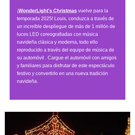
¡
WonderLight's Christmas
vuelve para la
temporada 2025! Louis, conduzca a través de
un increíble despliegue de más de 1 millón de
luces LED coreografiadas con música
navideña clásica y moderna, todo ello
reproducido a través del equipo de música de
su automóvil . Cargue el automóvil con amigos
y familiares para disfrutar de este espectáculo
festivo y convertirlo en una nueva tradición
navideña.
Feria de luces navideñas