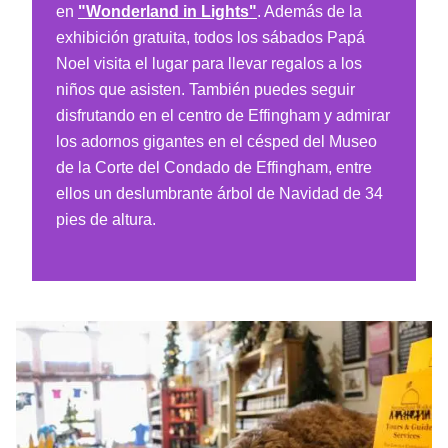
en
"Wonderland in Lights"
. Además de la
exhibición gratuita, todos los sábados Papá
Noel visita el lugar para llevar regalos a los
niños que asisten. También puedes seguir
disfrutando en el centro de Effingham y admirar
los adornos gigantes en el césped del Museo
de la Corte del Condado de Effingham, entre
ellos un deslumbrante árbol de Navidad de 34
pies de altura.
Paseos navideños