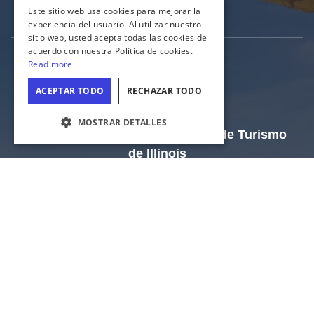
GERMAN
Industria del turismo
Este sitio web usa cookies para mejorar la
experiencia del usuario. Al utilizar nuestro
SPANISH
sitio web, usted acepta todas las cookies de
ITALIAN
acuerdo con nuestra Política de cookies.
Read more
FRENCH
ACEPTAR TODO
RECHAZAR TODO
JAPANESE
MOSTRAR DETALLES
El sitio web oficial de la Oficina de Turismo
CONFIGURACIÓN DE COOKIES
de Illinois
Departamento de Comercio y Oportunidad Económica de
Illinois
Estado de Illinois
Privacidad
Mapa del sitio
Configuración de cookies