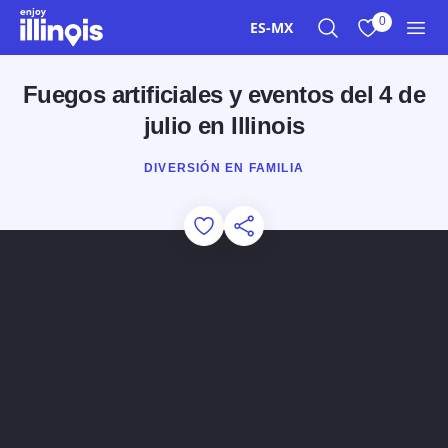
Ir al contenido principal
0
ES-MX
Buscar
Ver mis favor
Men
Fuegos artificiales y eventos del 4 de
julio en Illinois
DIVERSIÓN EN FAMILIA
Add to Favorites
Compartir esta página