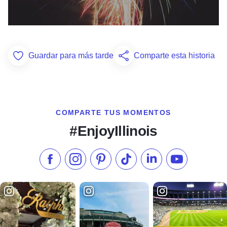
Guardar para más tarde
Comparte esta historia
Add to Favorites
COMPARTE TUS MOMENTOS
#EnjoyIllinois
Síganos en Facebook
Síganos en Instagram
Visite nuestro Pinterest
Síganos en TikTok
Síganos en LinkedIn
Suscríbase a 