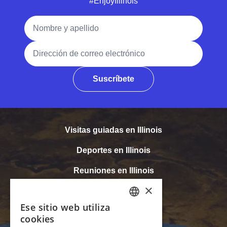
#EnjoyIllinois
Nombre y apellido
Dirección de correo electrónico
Suscríbete
Visitas guiadas en Illinois
Deportes en Illinois
Reuniones en Illinois
×
Accesibilidad
Ese sitio web utiliza
ENGLISH
Medios
cookies