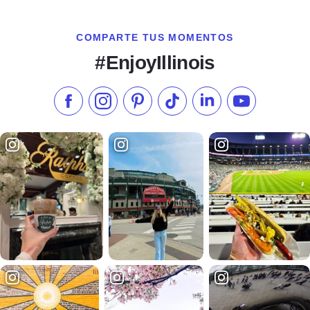
COMPARTE TUS MOMENTOS
#EnjoyIllinois
Síganos en Facebook
Síganos en Instagram
Visite nuestro Pinterest
Síganos en TikTok
Síganos en LinkedIn
Suscríbase a 