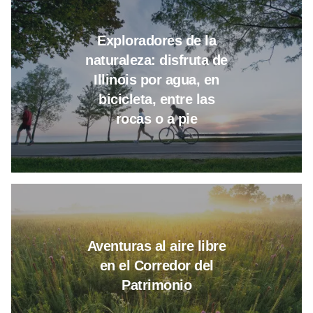
Leer más sobre Exploradores al ai
Exploradores de la
naturaleza: disfruta de
Illinois por agua, en
bicicleta, entre las
rocas o a pie
Leer más sobre Aventuras al air
Aventuras al aire libre
en el Corredor del
Patrimonio