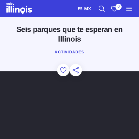
Ir al contenido principal
0
ES-MX
Buscar
Ver mis favor
Men
Seis parques que te esperan en
Illinois
ACTIVIDADES
Add to Favorites
Compartir esta página