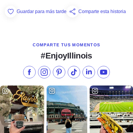
Guardar para más tarde
Comparte esta historia
Add to Favorites
COMPARTE TUS MOMENTOS
#EnjoyIllinois
Síganos en Facebook
Síganos en Instagram
Visite nuestro Pinterest
Síganos en TikTok
Síganos en LinkedIn
Suscríbase a 