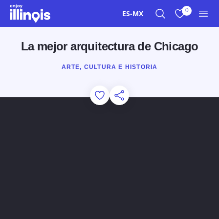
Ir al contenido principal
0
ES-MX
Buscar
Ver mis favor
Men
La mejor arquitectura de Chicago
ARTE, CULTURA E HISTORIA
Add to Favorites
Compartir esta página