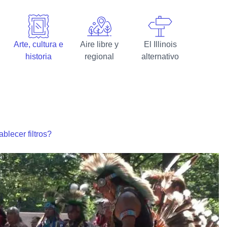
Arte, cultura e
Aire libre y
El Illinois
historia
regional
alternativo
blecer filtros?
a de Black Hawk State Historic Site