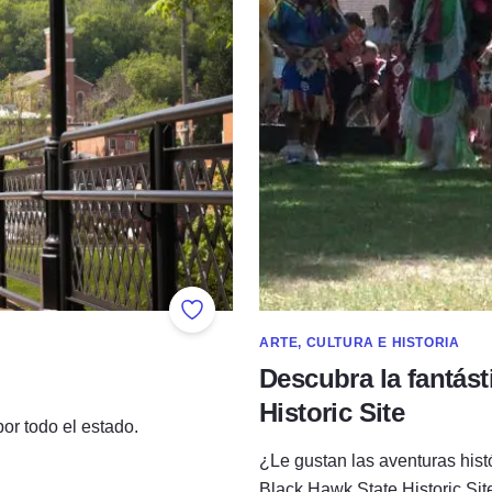
Añadir a favoritos
ARTE, CULTURA E HISTORIA
Descubra la fantást
Historic Site
or todo el estado.
¿Le gustan las aventuras hist
Black Hawk State Historic Site