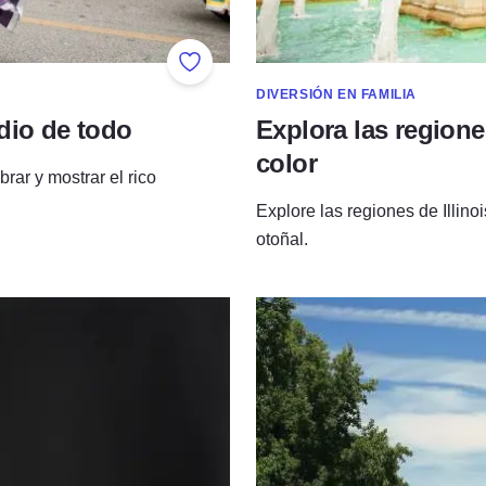
Añadir a favoritos
DIVERSIÓN EN FAMILIA
dio de todo
Explora las regione
color
rar y mostrar el rico
Explore las regiones de Illino
otoñal.
El misterio de los montículos