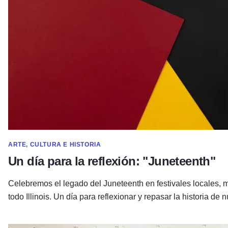
ARTE, CULTURA E HISTORIA
Un día para la reflexión: "Juneteenth"
Celebremos el legado del Juneteenth en festivales locales, m
todo Illinois. Un día para reflexionar y repasar la historia de 