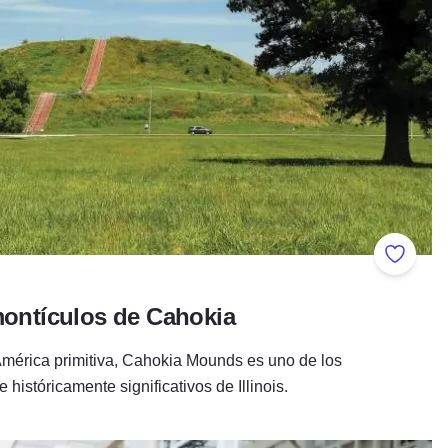
Añadir 
 montículos de Cahokia
mérica primitiva, Cahokia Mounds es uno de los
históricamente significativos de Illinois.