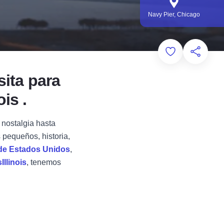
Navy Pier, Chicago
Add to Favorit
Comparti
sita para
ois .
 nostalgia hasta
s pequeños, historia,
 de Estados Unidos
,
Illinois
, tenemos