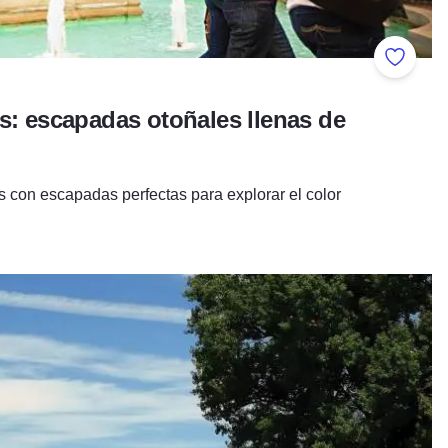
Añadir 
s: escapadas otoñales llenas de
is con escapadas perfectas para explorar el color
 de Cahokia