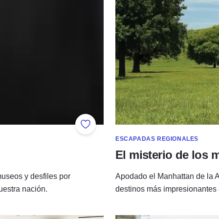
Añadir a favoritos
ESCAPADAS REGIONALES
El misterio de los
useos y desfiles por
Apodado el Manhattan de la A
nuestra nación.
destinos más impresionantes e 