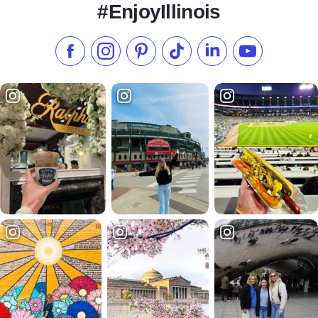
#EnjoyIllinois
Síganos en Facebook
Síganos en Instagram
Visite nuestro Pinterest
Síganos en TikTok
Síganos en LinkedIn
Suscríbase a 