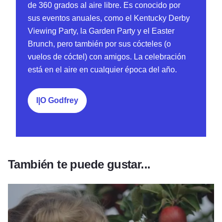
de 360 grados al aire libre. Es conocido por
sus eventos anuales, como el Kentucky Derby
Viewing Party, la Garden Party y el Easter
Brunch, pero también por sus cócteles (o
vuelos de cóctel) con amigos. La celebración
está en el aire en cualquier época del año.
I|O Godfrey
También te puede gustar...
Leer más sobre Fresh Picks