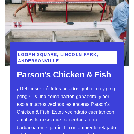
LOGAN SQUARE, LINCOLN PARK,
ANDERSONVILLE
Parson's Chicken & Fish
¿Deliciosos cócteles helados, pollo frito y ping-
pong? Es una combinación ganadora, y por
eso a muchos vecinos les encanta Parson’s
Chicken & Fish. Estos vecindario cuentan con
amplias terrazas que recuerdan a una
barbacoa en el jardín. En un ambiente relajado