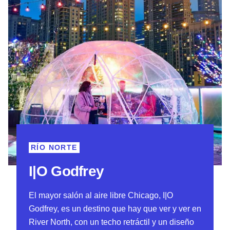
RÍO NORTE
I|O Godfrey
El mayor salón al aire libre Chicago, I|O
Godfrey, es un destino que hay que ver y ver en
River North, con un techo retráctil y un diseño