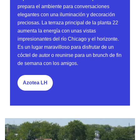
prepara el ambiente para conversaciones
elegantes con una iluminación y decoración
preciosas. La terraza principal de la planta 22
aumenta la energía con unas vistas
impresionantes del río Chicago y el horizonte.
Es un lugar maravilloso para disfrutar de un
cóctel de autor o reunirse para un brunch de fin
de semana con los amigos.
Azotea LH