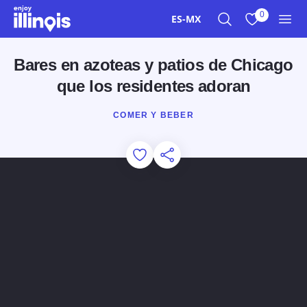
Ir al contenido principal
0
ES-MX
Buscar
Ver mis favor
Men
Bares en azoteas y patios de Chicago
que los residentes adoran
COMER Y BEBER
Add to Favorites
Compartir esta página