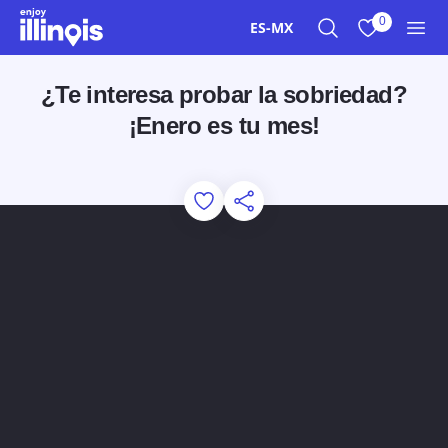
Ir al contenido principal
0
ES-MX
Buscar
Ver mis favor
Men
¿Te interesa probar la sobriedad?
¡Enero es tu mes!
Add to Favorites
Compartir esta página