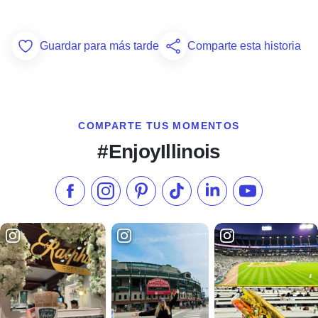
Guardar para más tarde
Comparte esta historia
Add to Favorites
COMPARTE TUS MOMENTOS
#EnjoyIllinois
Síganos en Facebook
Síganos en Instagram
Visite nuestro Pinterest
Síganos en TikTok
Síganos en LinkedIn
Suscríbase a 