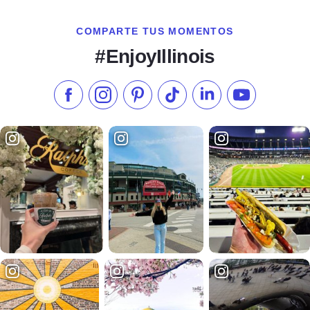
COMPARTE TUS MOMENTOS
#EnjoyIllinois
Síganos en Facebook
Síganos en Instagram
Visite nuestro Pinterest
Síganos en TikTok
Síganos en LinkedIn
Suscríbase a 