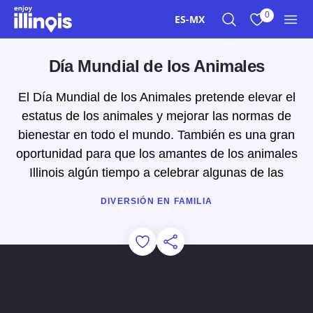
Ir al contenido principal
0
ES-MX
Buscar
Ver mis favor
Men
Día Mundial de los Animales
El Día Mundial de los Animales pretende elevar el
estatus de los animales y mejorar las normas de
bienestar en todo el mundo. También es una gran
oportunidad para que los amantes de los animales
Illinois algún tiempo a celebrar algunas de las
DIVERSIÓN EN FAMILIA
Add to Favorites
Compartir esta página