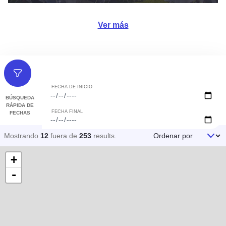
Ver más
Filtros
Fecha de inicio y fin
FECHA DE INICIO
BÚSQUEDA
RÁPIDA DE
FECHA FINAL
FECHAS
Ordenar por
Mostrando
12
fuera de
253
results
.
+
-