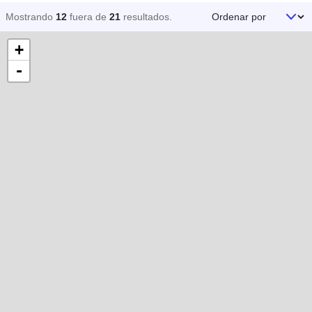
Ordenar por
Mostrando
12
fuera de
21
resultados
.
+
-