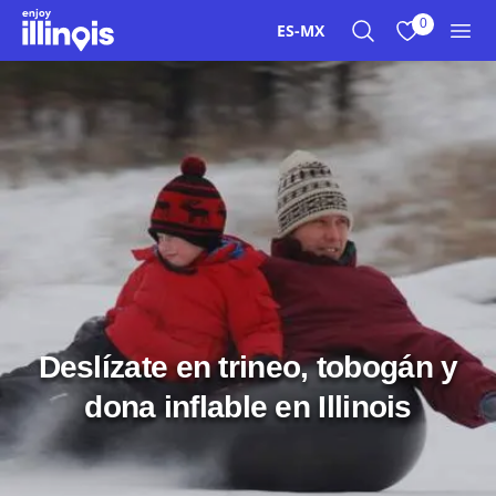
Ir al contenido principal
0
ES-MX
Buscar
Ver mis favor
Men
Deslízate en trineo, tobogán y
dona inflable en Illinois