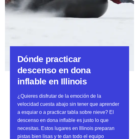
Dónde practicar
descenso en dona
inflable en Illinois
¿Quieres disfrutar de la emoción de la
velocidad cuesta abajo sin tener que aprender
a esquiar o a practicar tabla sobre nieve? El
descenso en dona inflable es justo lo que
necesitas. Estos lugares en Illinois preparan
pistas bien lisas y te dan todo el equipo