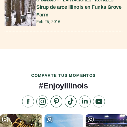
Sirup de arce Illinois en Funks Grove
Farm
Feb 25, 2016
COMPARTE TUS MOMENTOS
#EnjoyIllinois
Síganos en Facebook
Síganos en Instagram
Visite nuestro Pinterest
Síganos en TikTok
Síganos en LinkedIn
Suscríbase a 