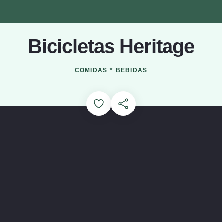
Bicicletas Heritage
Cargando...
COMIDAS Y BEBIDAS
Add to Favorites
Compartir esta página
 Fabricación de bicicletas a mano. (se abre en una ventana mod