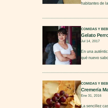
habitantes de la
Seguir leyendo
COMIDAS Y BEB
Gelato Perr
Jul 14, 2017
En una auténti
qué nuevo sabor
Seguir leyendo
COMIDAS Y BEB
Cremería Ma
Ene 31, 2016
La sencillez ca