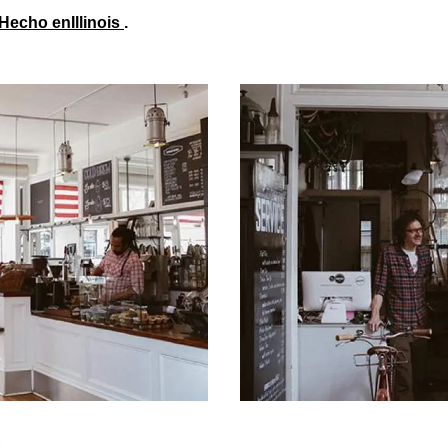
Hecho enIllinois
.