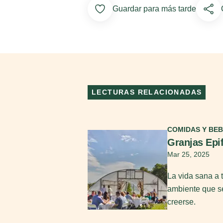
Add to Favorites
Guardar para más tarde
LECTURAS RELACIONADAS
Seguir leyendo
COMIDAS Y BEB
Granjas Epi
Mar 25, 2025
La vida sana a 
ambiente que se
creerse.