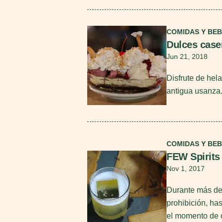
Seguir leyendo
COMIDAS Y BEB
Dulces case
Jun 21, 2018
Disfrute de hel
antigua usanza
Seguir leyendo
COMIDAS Y BEB
FEW Spirits
Nov 1, 2017
Durante más de 
prohibición, ha
el momento de ce