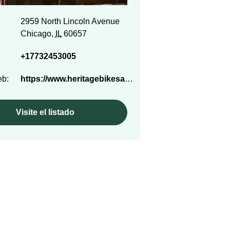
2959 North Lincoln Avenue
Chicago,
IL
60657
+17732453005
eb:
https://www.heritagebikesandcoffee.com/
Visite el listado