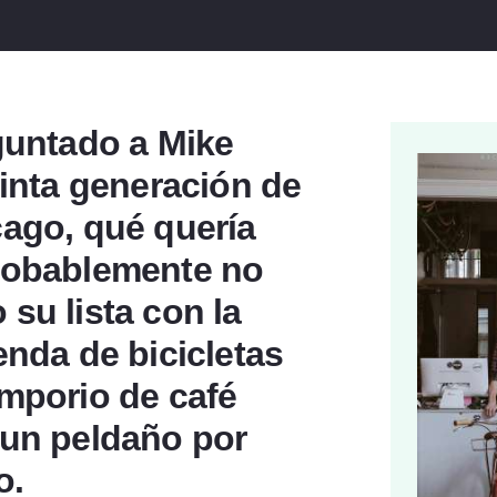
guntado a Mike
uinta generación de
cago, qué quería
robablemente no
su lista con la
enda de bicicletas
emporio de café
 un peldaño por
o.