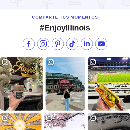
COMPARTE TUS MOMENTOS
#EnjoyIllinois
Síganos en Facebook
Síganos en Instagram
Visite nuestro Pinterest
Síganos en TikTok
Síganos en LinkedIn
Suscríbase a 