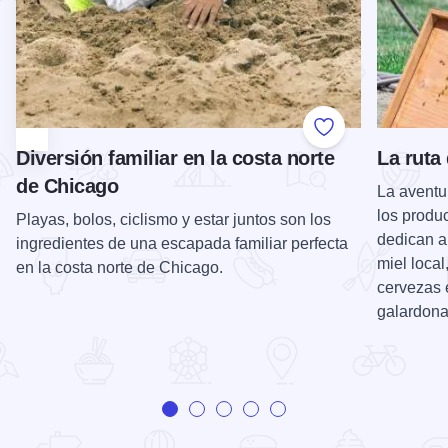
para
explorar el
centro de
Peoria.
Add to Favorite
Diversión familiar en la costa norte
La ruta
de Chicago
La aventu
los produc
Playas, bolos, ciclismo y estar juntos son los
dedican a
ingredientes de una escapada familiar perfecta
miel local
en la costa norte de Chicago.
cervezas e
galardona