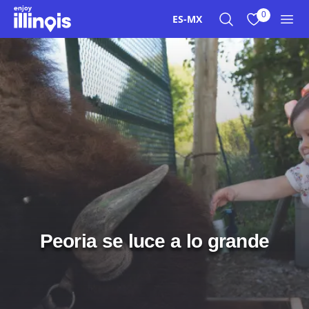
Ir al contenido principal
0
ES-MX
Buscar
Ver mis favor
Men
Peoria se luce a lo grande