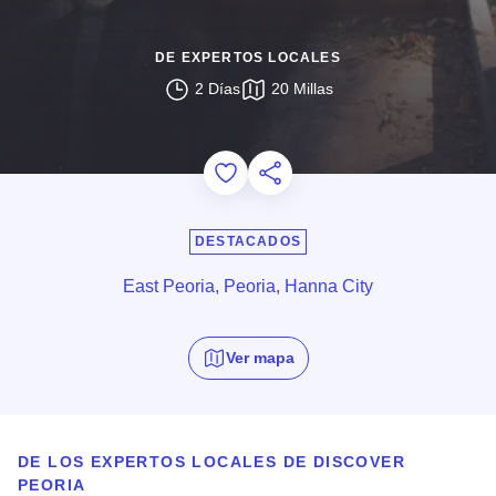
DE EXPERTOS LOCALES
2 Días
20 Millas
Add to Favorites
Compartir esta página
DESTACADOS
East Peoria, Peoria, Hanna City
Ver mapa
DE LOS EXPERTOS LOCALES DE DISCOVER
PEORIA