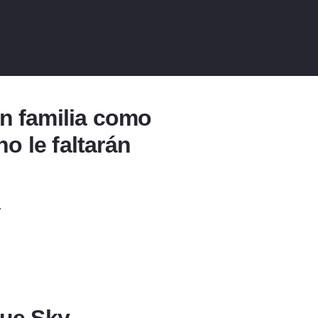
en familia como
o le faltarán
.