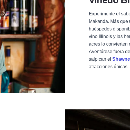
Viñedo B
Experimente el sabo
Makanda. Más que u
huéspedes disponibl
vino Illinois y las 
acres lo convierten
Aventúrese fuera d
salpican el
Shawnee
atracciones únicas.