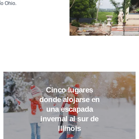
ío Ohio.
do a tu América 250: un viaje por carretera por Illinois
Leer más sobre Cinco lugares do
Cinco lugares
donde alojarse en
una escapada
invernal al sur de
Illinois