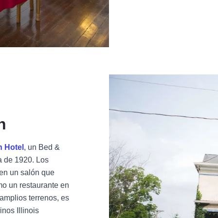
n
n Hotel
, un Bed &
a de 1920. Los
yen un salón que
mo un restaurante en
 amplios terrenos, es
inos Illinois