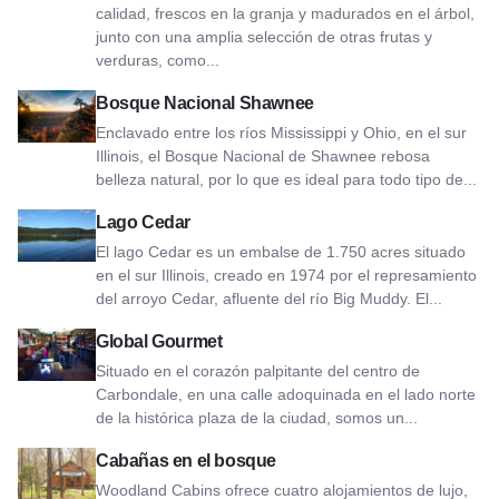
calidad, frescos en la granja y madurados en el árbol,
junto con una amplia selección de otras frutas y
verduras, como...
Ver el Bosque Nacional de Shawnee
Bosque Nacional Shawnee
Enclavado entre los ríos Mississippi y Ohio, en el sur
Illinois, el Bosque Nacional de Shawnee rebosa
belleza natural, por lo que es ideal para todo tipo de...
Ver Cedar Lake
Lago Cedar
El lago Cedar es un embalse de 1.750 acres situado
en el sur Illinois, creado en 1974 por el represamiento
del arroyo Cedar, afluente del río Big Muddy. El...
Ver Global Gourmet
Global Gourmet
Situado en el corazón palpitante del centro de
Carbondale, en una calle adoquinada en el lado norte
de la histórica plaza de la ciudad, somos un...
Ver las cabañas del bosque
Cabañas en el bosque
Woodland Cabins ofrece cuatro alojamientos de lujo,