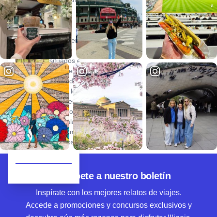
Cabins
ofrece
cuatro
alojamientos
de lujo,
situados en
44 acres de
privacidad,
donde los
bosques
maduros se
intercalan
con campos
abiertos.
Suscríbete a nuestro boletín
Inspírate con los mejores relatos de viajes.
Accede a promociones y concursos exclusivos y