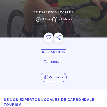
DE EXPERTOS LOCALES
3 Días
71 Millas
Add to Favorites
Compartir esta página
DESTACADOS
Carbondale
Ver mapa
DE LOS EXPERTOS LOCALES DE CARBONDALE
TOURISM