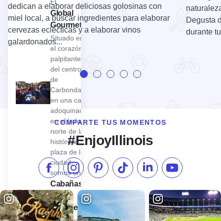
El...
dedican a elaborar deliciosas golosinas con
naturalez
Ver Global Gourmet
Global
miel local, a buscar ingredientes para elaborar
Degusta d
Gourmet
cervezas eclécticas y a elaborar vinos
durante tu 
Situado en
galardonados...
el corazón
palpitante
del centro
de
Carbondale,
en una calle
adoquinada
en el lado
COMPARTE TUS MOMENTOS
norte de la
#EnjoyIllinois
histórica
plaza de la
ciudad,
Síganos en Facebook
Síganos en Instagram
Visite nuestro Pinterest
Síganos en TikTok
Síganos en LinkedIn
Suscríbase a 
somos un...
Ver las cabañas del bosque
Cabañas
en el
bosque
Woodland