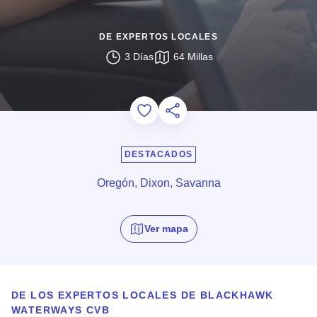
DE EXPERTOS LOCALES
3 Días
64 Millas
Add to Favorites
Compartir esta página
DESTACADOS
Oregón, Dixon, Savanna
Ver mapa
DE LOS EXPERTOS LOCALES DE
BLACKHAWK
WATERWAYS CVB