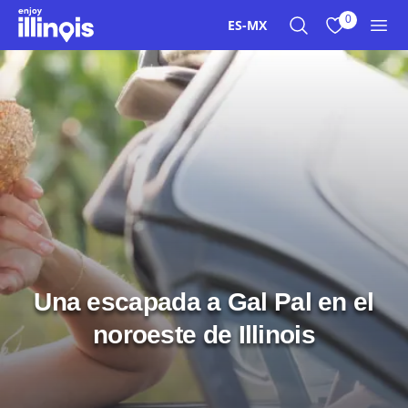
Ir al contenido principal
0
ES-MX
Buscar
Ver mis favor
Men
Una escapada a Gal Pal en el
noroeste de Illinois