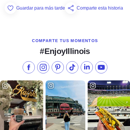
Guardar para más tarde
Comparte esta historia
Add to Favorites
COMPARTE TUS MOMENTOS
#EnjoyIllinois
Síganos en Facebook
Síganos en Instagram
Visite nuestro Pinterest
Síganos en TikTok
Síganos en LinkedIn
Suscríbase a 