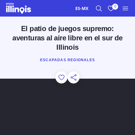
Ir al contenido principal
0
ES-MX
Buscar
Ver mis favor
Men
El patio de juegos supremo:
aventuras al aire libre en el sur de
Illinois
ESCAPADAS REGIONALES
Add to Favorites
Compartir esta página