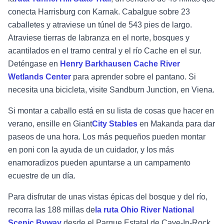
conecta Harrisburg con Karnak. Cabalgue sobre 23
caballetes y atraviese un túnel de 543 pies de largo.
Atraviese tierras de labranza en el norte, bosques y
acantilados en el tramo central y el río Cache en el sur.
Deténgase en
Henry Barkhausen Cache River
Wetlands Center
para aprender sobre el pantano. Si
necesita una bicicleta, visite Sandburn Junction, en Viena.
Si montar a caballo está en su lista de cosas que hacer en
verano, ensille en
Giant
City Stables
en Makanda para dar
paseos de una hora. Los más pequeños pueden montar
en poni con la ayuda de un cuidador, y los más
enamoradizos pueden apuntarse a un campamento
ecuestre de un día.
Para disfrutar de unas vistas épicas del bosque y del río,
recorra las 188 millas de
la ruta
Ohio River National
Scenic Byway
desde el Parque Estatal de Cave-In-Rock