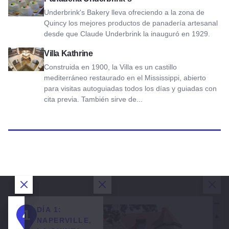
Underbrink's Bakery lleva ofreciendo a la zona de
Quincy los mejores productos de panadería artesanal
desde que Claude Underbrink la inauguró en 1929.
Ver Villa Kathrine
Villa Kathrine
Construida en 1900, la Villa es un castillo
mediterráneo restaurado en el Mississippi, abierto
para visitas autoguiadas todos los días y guiadas con
cita previa. También sirve de...
Cerrar diálogo
Cerrar diálogo
Cerrar diálogo
Cerrar diálogo
Cerr
DÍA 1:
DÍA 2:
DÍA 3:
DÍA 4:
A
HAGA
SU
1
2
3
4
NAPERVILLE,
UNA PARADA
CONTINUACIÓN,
ÚLTIMO