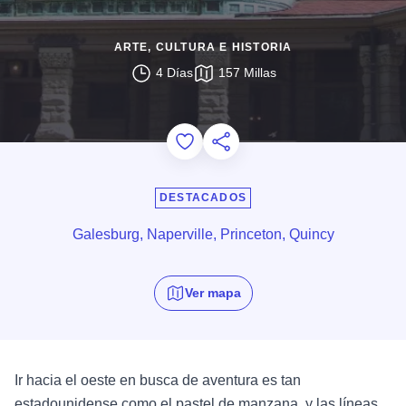
ARTE, CULTURA E HISTORIA
4 Días
157 Millas
Add to Favorites
Compartir esta página
DESTACADOS
Galesburg, Naperville, Princeton, Quincy
Ver mapa
Ir hacia el oeste en busca de aventura es tan
estadounidense como el pastel de manzana, y las líneas