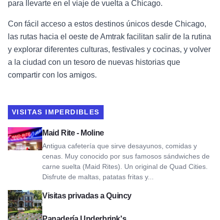
para llevarte en el viaje de vuelta a Chicago.
Con fácil acceso a estos destinos únicos desde Chicago,
las rutas hacia el oeste de Amtrak facilitan salir de la rutina
y explorar diferentes culturas, festivales y cocinas, y volver
a la ciudad con un tesoro de nuevas historias que
compartir con los amigos.
VISITAS IMPERDIBLES
Ver Maid Rite - Moline
Maid Rite - Moline
Antigua cafetería que sirve desayunos, comidas y
cenas. Muy conocido por sus famosos sándwiches de
carne suelta (Maid Rites). Un original de Quad Cities.
Disfrute de maltas, patatas fritas y...
Ver visitas privadas a Quincy
Visitas privadas a Quincy
Ver Underbrink's Bakery
Panadería Underbrink's