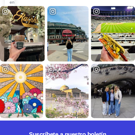
en el
Mississippi,
abierto para
visitas
autoguiadas
todos los
días y
guiadas con
cita previa.
También
sirve de...
Suscríbete a nuestro boletín