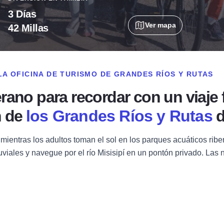
3 Días
Ver mapa
42 Millas
LA OFICINA DE TURISMO DE GRANDES RÍOS Y RUTAS
ano para recordar con un viaje f
n de
los Grandes Ríos y Rutas
d
mientras los adultos toman el sol en los parques acuáticos rib
fluviales y navegue por el río Misisipí en un pontón privado. La