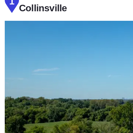
1
Collinsville