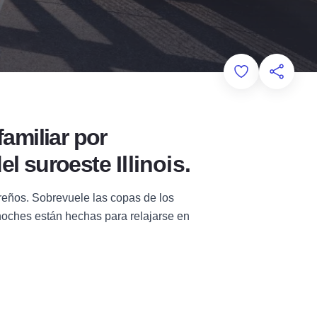
Add to Favorit
Comparti
amiliar por
el suroeste Illinois.
ereños. Sobrevuele las copas de los
s noches están hechas para relajarse en