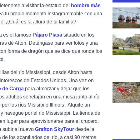
detenerse a visitar la estatua del
hombre más
Ver Grafton 
rea tu propio momento Instagrammable con una
e. ¿Cuál es la altura de tu familia?
ca es el famoso
Pájaro Piasa
situado en los
Ver Pere Ma
eras de Alton. Deténgase para ver fotos y una
 con forma de dragón que se dice que ronda los
pi.
illas del río Mississippi, desde Alton hasta
pintorescos de Estados Unidos. Una vez en
Ver el mural
e de Carga
para almorzar y dejar que los
s adultos se relajan en una mesa junto al río
por los ríos Misisipi o Illinois
. Alquile un
y navegue por el río Mississippi. La tienda de
en lugar para aprovisionarse para el crucero.
a subir al nuevo
Grafton SkyTour
desde la
a de los acantilados del río, a casi 90 metros