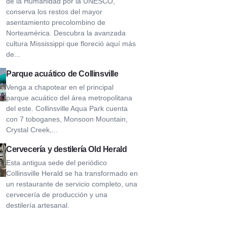
de la Humanidad por la UNESCO,
conserva los restos del mayor
asentamiento precolombino de
Norteamérica. Descubra la avanzada
cultura Mississippi que floreció aquí más
de...
ille Aqua Park
Parque acuático de Collinsville
Venga a chapotear en el principal
parque acuático del área metropolitana
del este. Collinsville Aqua Park cuenta
con 7 toboganes, Monsoon Mountain,
Crystal Creek,...
ía y Destilería Old Herald
Cervecería y destilería Old Herald
Esta antigua sede del periódico
Collinsville Herald se ha transformado en
un restaurante de servicio completo, una
cervecería de producción y una
destilería artesanal.