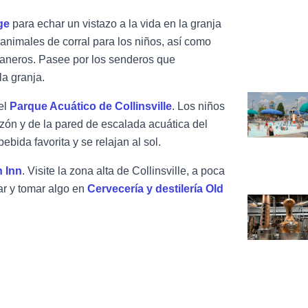
ge
para echar un vistazo a la vida en la granja
animales de corral para los niños, así como
 graneros. Pasee por los senderos que
la granja.
Ver Collinsv
 el
Parque Acuático de Collinsville
. Los niños
zón y de la pared de escalada acuática del
bida favorita y se relajan al sol.
 Inn
. Visite la zona alta de Collinsville, a poca
ar y tomar algo en
Cervecería y destilería Old
Ver Cervecer