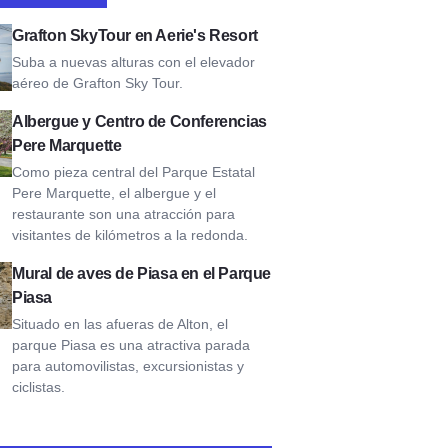
SkyTour en Aerie's Resort
Grafton SkyTour en Aerie's Resort
Suba a nuevas alturas con el elevador
aéreo de Grafton Sky Tour.
rquette Lodge and Conference Center
Albergue y Centro de Conferencias
Pere Marquette
Como pieza central del Parque Estatal
Pere Marquette, el albergue y el
restaurante son una atracción para
visitantes de kilómetros a la redonda.
 de aves de Piasa en el Parque Piasa
Mural de aves de Piasa en el Parque
Piasa
Situado en las afueras de Alton, el
parque Piasa es una atractiva parada
para automovilistas, excursionistas y
ciclistas.