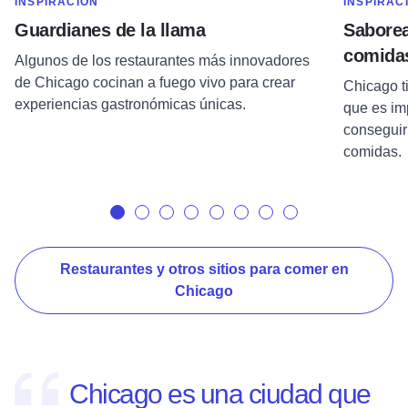
MOSTRAR MÁS EN CATEGORÍA DE
MOSTRAR 
INSPIRACIÓN
INSPIRAC
Guardianes de la llama
Saborea
comidas
Algunos de los restaurantes más innovadores
de Chicago cocinan a fuego vivo para crear
Chicago t
experiencias gastronómicas únicas.
que es im
conseguir
comidas.
Restaurantes y otros sitios para comer en
Chicago
Chicago es una ciudad que