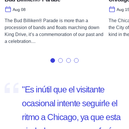
Aug 08
Aug 15
The Bud Billiken® Parade is more than a
The Chica
procession of bands and floats marching down
the City o
King Drive, it’s a commemoration of our past and
kind in t
a celebration…
"Es inútil que el visitante
ocasional intente seguirle el
ritmo a Chicago, ya que esta