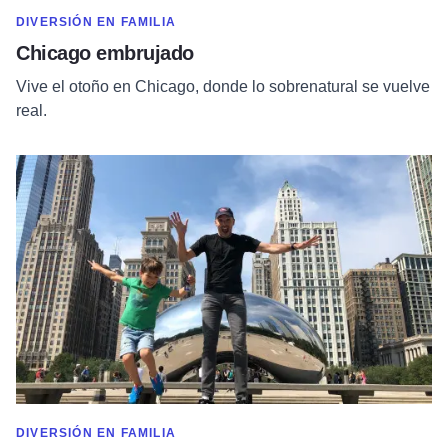
MOSTRAR MÁS EN CATEGORÍA DE
DIVERSIÓN EN FAMILIA
Chicago embrujado
Vive el otoño en Chicago, donde lo sobrenatural se vuelve
real.
Lee más sobre Excursión familiar a Chicago
MOSTRAR MÁS EN CATEGORÍA DE
DIVERSIÓN EN FAMILIA