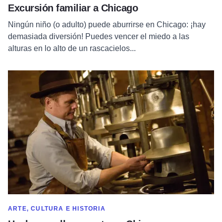
Excursión familiar a Chicago
Ningún niño (o adulto) puede aburrirse en Chicago: ¡hay
demasiada diversión! Puedes vencer el miedo a las
alturas en lo alto de un rascacielos...
Leer más sobre Made with Pride en Chicago
MOSTRAR MÁS EN CATEGORÍA DE
ARTE, CULTURA E HISTORIA