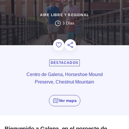
AIRE LIBRE Y REGIONAL
3 Días
Add to Favorites
Compartir esta página
DESTACADOS
Centro de Galena, Horseshoe Mound
Preserve, Chestnut Mountain
Ver mapa
Bienvenido a Galena, en el noroeste de