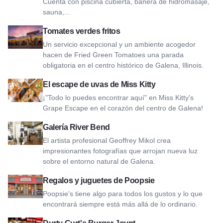
Cuenta con piscina cubierta, bañera de hidromasaje,
sauna,...
Ver Tomates verdes fritos
Tomates verdes fritos
Un servicio excepcional y un ambiente acogedor
hacen de Fried Green Tomatoes una parada
obligatoria en el centro histórico de Galena, Illinois.
Ver El escape de uvas de Miss Kitty
El escape de uvas de Miss Kitty
¡"Todo lo puedes encontrar aquí" en Miss Kitty's
Grape Escape en el corazón del centro de Galena!
Ver Galería River Bend
Galería River Bend
El artista profesional Geoffrey Mikol crea
impresionantes fotografías que arrojan nueva luz
sobre el entorno natural de Galena.
Ver Poopsie's Gifts & Toys
Regalos y juguetes de Poopsie
Poopsie's tiene algo para todos los gustos y lo que
encontrará siempre está más allá de lo ordinario.
Ver Durty Gurt's Burger Joynt