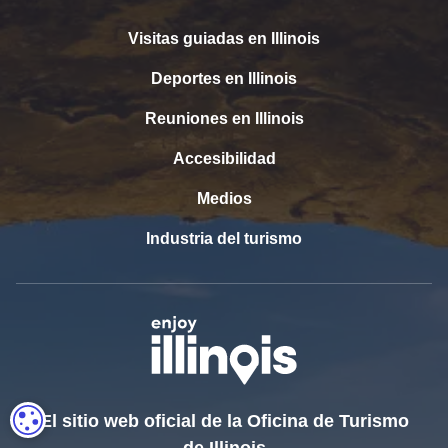
inusuales
Visitas guiadas en Illinois
descubiertos
viajando, el
Deportes en Illinois
objetivo de
Galena
Reuniones en Illinois
Apothecary
es deleitar a
Accesibilidad
los clientes
con
Medios
productos y
accesorios
Industria del turismo
para el
cuidado
personal
únicos y de
alta calidad.
Ver Galena Bakehouse
Pastelería
Galena
Galena
CONFIGURACIÓN DE COOKIES
El sitio web oficial de la Oficina de Turismo
Bakehouse